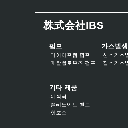
株式会社IBS
펌프
가스발생
다이아프램 펌프
산소가스
메탈벨로우즈 펌프
질소가스
기타 제품
이젝터
솔레노이드 밸브
핫호스