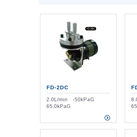
FD-2DC
F
2.0L/min -50kPaG
8
65.0kPaG
6