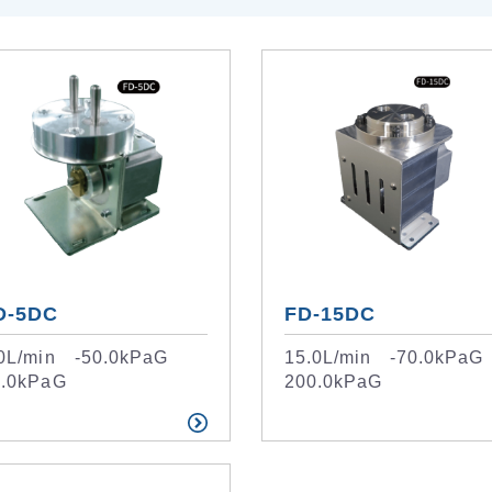
D-5DC
FD-15DC
.0L/min -50.0kPaG
15.0L/min -70.0kPa
5.0kPaG
200.0kPaG