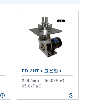
FD-2HT＜고온형＞
G
2.0L/min -50.0kPaG
65.0kPaG