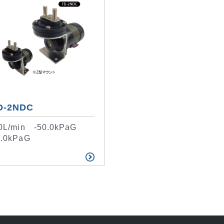
D-2NDC
.0L/min -50.0kPaG
5.0kPaG