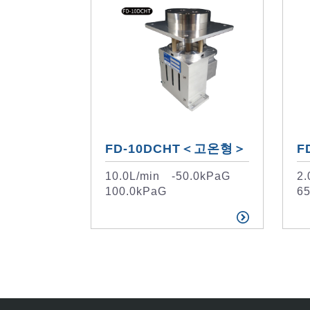
FD-10DCHT＜고온형＞
F
10.0L/min -50.0kPaG
2
100.0kPaG
6