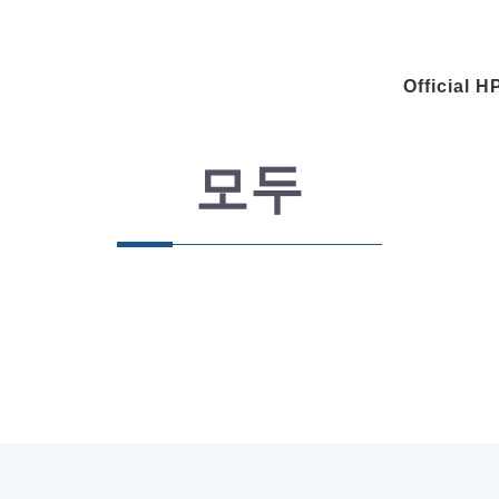
Official H
모두