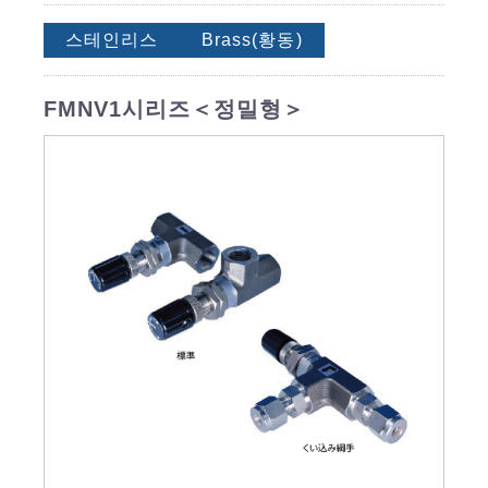
스테인리스
Brass(황동)
FMNV1시리즈＜정밀형＞