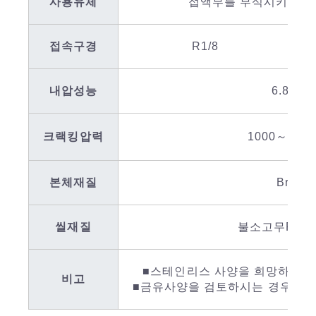
사용유체
접액부를 부식시키지 않
접속구경
R1/8
내압성능
6.8MPa
크랙킹압력
1000～4200
본체재질
Brass
씰재질
불소고무FKM 
■스테인리스 사양을 희망하시는 
비고
■금유사양을 검토하시는 경우에는 