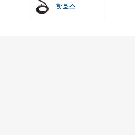
핫호스
株式会社IBS
펌프
다이아프램 펌프
메탈벨로우즈 펌프
가스발생장치
산소가스발생장치
질소가스발생장치