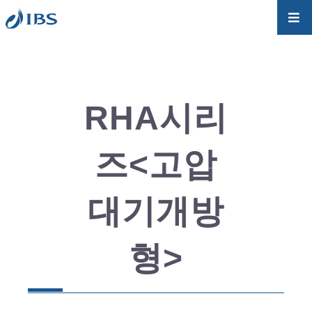
RHA시리
즈<고압
대기개방
형>